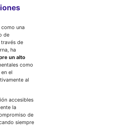
ciones
o como una
o de
 través de
rna, ha
pre un alto
mentales como
 en el
ativamente al
tión accesibles
ente la
l compromiso de
uscando siempre