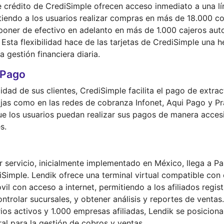
e crédito de CrediSimple ofrecen acceso inmediato a una l
itiendo a los usuarios realizar compras en más de 18.000 c
sponer de efectivo en adelanto en más de 1.000 cajeros au
. Esta flexibilidad hace de las tarjetas de CrediSimple una 
a gestión financiera diaria.
 Pago
dad de sus clientes, CrediSimple facilita el pago de extrac
ajas como en las redes de cobranza Infonet, Aqui Pago y Pr
e los usuarios puedan realizar sus pagos de manera accesi
s.
 servicio, inicialmente implementado en México, llega a P
Simple. Lendik ofrece una terminal virtual compatible con 
vil con acceso a internet, permitiendo a los afiliados regis
ontrolar sucursales, y obtener análisis y reportes de venta
ios activos y 1.000 empresas afiliadas, Lendik se posicio
ral para la gestión de cobros y ventas.