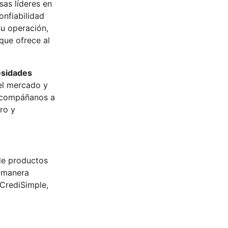
sas líderes en
onfiabilidad
su operación,
 que ofrece al
esidades
el mercado y
 Acompáñanos a
ro y
de productos
e manera
 CrediSimple,