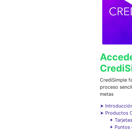
Accede
CrediS
CrediSimple fa
proceso sencil
metas
➤ Introducció
➤ Productos O
✦ Tarjeta
✦ Puntos