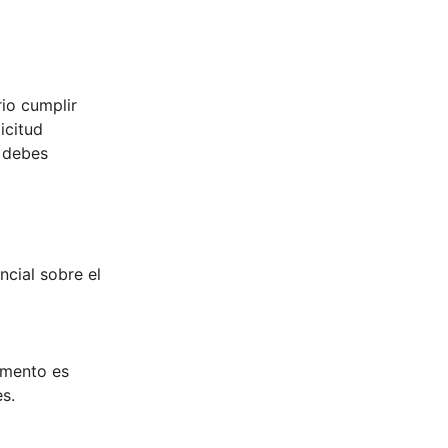
rio cumplir
icitud
e debes
o
ncial sobre el
umento es
es.