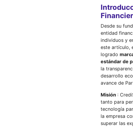
Introduc
Financie
Desde su fun
entidad financ
individuos y e
este artículo
logrado
marca
estándar de p
la transparenc
desarrollo eco
avance de Par
Misión
: Cred
tanto para pe
tecnología par
la empresa con
superar las ex