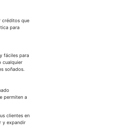
r créditos que
tica para
y fáciles para
o cualquier
nes soñados.
rmado
ue permiten a
us clientes en
r y expandir