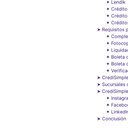
✦ Lendik
✦ Crédito
✦ Crédito
✦ Crédito
➤ Requisitos p
✦ Complet
✦ Fotocop
✦ Liquida
✦ Boleta 
✦ Boleta 
✦ Verific
➤ CrediSimple
➤ Sucursales 
➤ CrediSimple
✦ Instagr
✦ Facebo
✦ LinkedI
➤ Conclusión