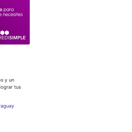
os y un
lograr tus
araguay