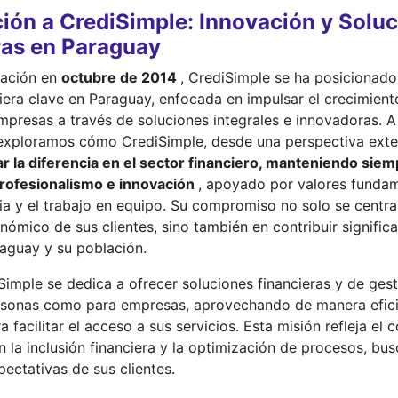
ción a CrediSimple: Innovación y Solu
ras en Paraguay
dación en
octubre de 2014
, CrediSimple se ha posicionad
iera clave en Paraguay, enfocada en impulsar el crecimient
mpresas a través de soluciones integrales e innovadoras. A
, exploramos cómo CrediSimple, desde una perspectiva exte
r la diferencia en el sector financiero, manteniendo siem
rofesionalismo e innovación
, apoyado por valores funda
ia y el trabajo en equipo. Su compromiso no solo se centra
nómico de sus clientes, sino también en contribuir signific
aguay y su población.
iSimple se dedica a ofrecer soluciones financieras y de ges
rsonas como para empresas, aprovechando de manera efici
a facilitar el acceso a sus servicios. Esta misión refleja e
 la inclusión financiera y la optimización de procesos, b
pectativas de sus clientes.