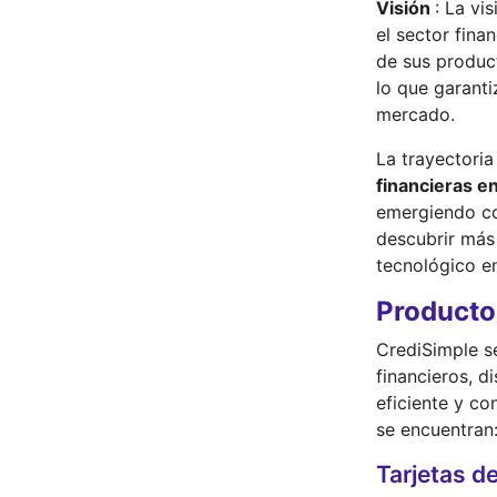
Visión
: La vi
el sector fina
de sus product
lo que garanti
mercado.
La trayectoria
financieras e
emergiendo co
descubrir más 
tecnológico e
Producto
CrediSimple s
financieros, d
eficiente y c
se encuentran
Tarjetas d