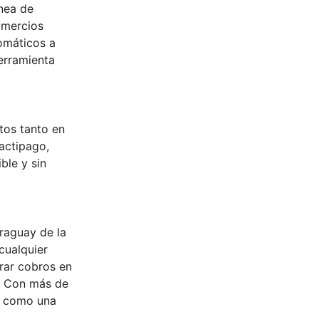
ínea de
omercios
tomáticos a
herramienta
tos tanto en
actipago,
ble y sin
araguay de la
cualquier
trar cobros en
s. Con más de
na como una