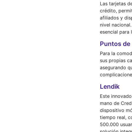
Las tarjetas d
crédito, perm
afiliados y di
nivel nacional
esencial para l
Puntos de
Para la comodi
sus propias c
asegurando qu
complicacione
Lendik
Este innovador
mano de Credi
dispositivo mó
tiempo real, c
500.000 usuar
solución integ