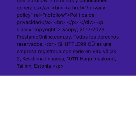
rel="nofollow">Términos y condiciones
generales</a> <br> <a href="/privacy-
policy" rel="nofollow">Política de
privacidad</a> <br> </p> </div> <p
class="copyright"> &copy; 2017-2026
PrestamoOnline.com.py. Todos los derechos
reservados. <br> SHUTTLE99 OÜ es una
empresa registrada con sede en Viru väljak
2, Kesklinna linnaosa, 10111 Harju maakond,
Tallinn, Estonia </p>