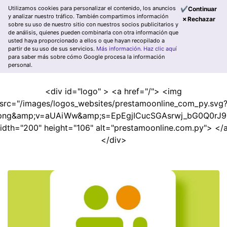
Utilizamos cookies para personalizar el contenido, los anuncios
✔Continuar
y analizar nuestro tráfico. También compartimos información
✗Rechazar
sobre su uso de nuestro sitio con nuestros socios publicitarios y
de análisis, quienes pueden combinarla con otra información que
usted haya proporcionado a ellos o que hayan recopilado a
partir de su uso de sus servicios.
Más información.
Haz clic aquí
para saber más sobre cómo Google procesa la información
personal.
<div id="logo" > <a href="/"> <img
src="/images/logos_websites/prestamoonline_com_py.svg
png&amp;v=aUAiWw&amp;s=EpEgjICucSGAsrwj_bG0Q0rJ9
idth="200" height="106" alt="prestamoonline.com.py"> </
</div>