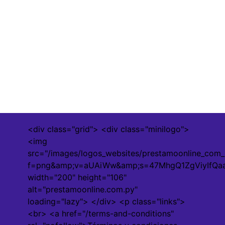
<div class="grid"> <div class="minilogo">
<img
src="/images/logos_websites/prestamoonline_com_
f=png&amp;v=aUAiWw&amp;s=47MhgQ1ZgViyIfQ
width="200" height="106"
alt="prestamoonline.com.py"
loading="lazy"> </div> <p class="links">
<br> <a href="/terms-and-conditions"